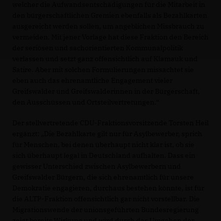
welcher die Aufwandsentschädigungen für die Mitarbeit in
den bürgerschaftlichen Gremien ebenfalls als Bezahlkarten
ausgereicht werden sollen, um angeblichen Missbrauch zu
vermeiden. Mit jener Vorlage hat diese Fraktion den Bereich
der seriösen und sachorientierten Kommunalpolitik
verlassen und setzt ganz offensichtlich auf Klamauk und
Satire. Aber mit solchen Formulierungen missachtet sie
eben auch das ehrenamtliche Engagement vieler
Greifswalder und Greifswalderinnen in der Bürgerschaft,
den Ausschüssen und Ortsteilvertretungen.“
Der stellvertretende CDU-Fraktionsvorsitzende Torsten Heil
ergänzt: „Die Bezahlkarte gilt nur für Asylbewerber, sprich
für Menschen, bei denen überhaupt nicht klar ist, ob sie
sich überhaupt legal in Deutschland aufhalten. Dass ein
gewisser Unterschied zwischen Asylbewerbern und
Greifswalder Bürgern, die sich ehrenamtlich für unsere
Demokratie engagieren, durchaus bestehen könnte, ist für
die ALTP-Fraktion offensichtlich gar nicht vorstellbar. Die
Migrationswende der unionsgeführten Bundesregierung
zeigt bereits Wirkung und wird durch das Umgehen der