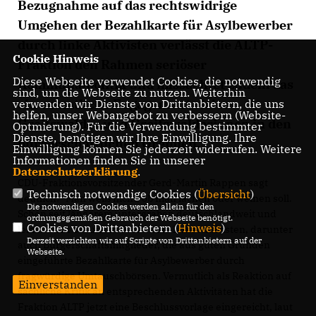
Bezugnahme auf das rechtswidrige
Umgehen der Bezahlkarte für Asylbewerber
durch linke Aktivisten verlässt die ALTP-
Cookie Hinweis
Fraktion den Rahmen seriöser
Diese Webseite verwendet Cookies, die notwendig
Kommunalpolitik und missachtet zudem das
sind, um die Webseite zu nutzen. Weiterhin
ehrenamtliche Engagement vieler
verwenden wir Dienste von Drittanbietern, die uns
helfen, unser Webangebot zu verbessern (Website-
Greifswalder und Greifswalderinnen in den
Optmierung). Für die Verwendung bestimmter
Dienste, benötigen wir Ihre Einwilligung. Ihre
bürgerschaftlichen Gremien.
Einwilligung können Sie jederzeit widerrufen. Weitere
Informationen finden Sie in unserer
Datenschutzerklärung
.
CDU-Fraktionsvorsitzender Gerd-Martin Rappen sagt
Technisch notwendige Cookies (
Übersicht
)
deutlich: "Man weiß nicht, ob man lachen oder weinen soll.
Die notwendigen Cookies werden allein für den
Schon seit längerem untergraben deutschlandweit und
ordnungsgemäßen Gebrauch der Webseite benötigt.
Cookies von Drittanbietern (
Hinweis
)
leider auch bei uns in Greifswald linke Aktivisten, darunter
Derzeit verzichten wir auf Scripte von Drittanbietern auf der
auch Bürgerschaftsmitglieder, die aus guten Gründen
Webseite.
eingeführte Bezahlkarte für Asylbewerber durch
fragwürdige Umtauschbörsen. Vermutlich als Reaktion auf
Einverstanden
sachliche Kritik an entsprechenden Aktivitäten hat die
Fraktion ALTP jetzt eine Beschlussvorlage eingereicht, laut