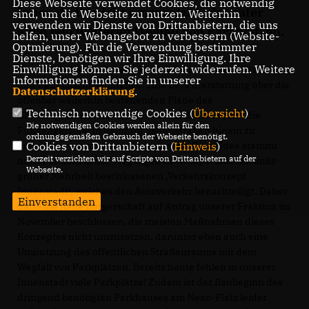
Diese Webseite verwendet Cookies, die notwendig
Innenstadt“ nicht umzusetzen, darunter
sind, um die Webseite zu nutzen. Weiterhin
verwenden wir Dienste von Drittanbietern, die uns
auch den weiteren Wegfall von Parkplätzen.
helfen, unser Webangebot zu verbessern (Website-
Optmierung). Für die Verwendung bestimmter
Dienste, benötigen wir Ihre Einwilligung. Ihre
Einwilligung können Sie jederzeit widerrufen. Weitere
Torsten Heil, stellvertretender CDU-Fraktionsvorsitzender
Informationen finden Sie in unserer
und Bauausschussmitglied: „Die Berichterstattung über die
Datenschutzerklärung
.
offenbar weiterhin bestehenden Pläne des
Technisch notwendige Cookies (
Übersicht
)
Oberbürgermeisters und des neuen Bausenators, die
Die notwendigen Cookies werden allein für den
Fußgängerzone in mehrere Seitenstraßen hinein zu
ordnungsgemäßen Gebrauch der Webseite benötigt.
Cookies von Drittanbietern (
Hinweis
)
erweitern, verwundert uns doch sehr. Diese Idee stammt
Derzeit verzichten wir auf Scripte von Drittanbietern auf der
noch aus dem in der vergangenen Wahlperiode mit links-
Webseite.
grüner Mehrheit beschlossenen ‚Verkehrskonzept
Innenstadt‘, welches den Autoverkehr benachteiligt. Daher
Einverstanden
hatte die neue Bürgerschaft auf Antrag unserer Fraktion im
November beschlossen, die meisten Maßnahmen dieses
Konzeptes nicht umzusetzen, darunter eben auch eine
Umnutzung des öffentlichen Straßenraums mit dem
Wegfall von Parkplätzen. Bereits heute fehlen in unserer
Innenstadt viele Parkplätze! Zudem ist der Baubeginn des
dringend benötigten Parkhauses am Nexö-Platz leider